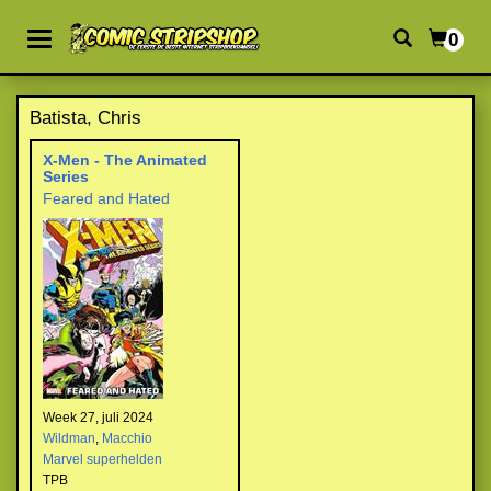
0
Batista, Chris
X-Men - The Animated
Series
Feared and Hated
Week 27, juli 2024
Wildman
,
Macchio
Marvel superhelden
TPB