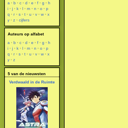
a
b
c
d
e
f
g
h
i
j
k
l
m
n
o
p
q
r
s
t
u
v
w
x
y
z
cijfers
Auteurs op alfabet
a
b
c
d
e
f
g
h
i
j
k
l
m
n
o
p
q
r
s
t
u
v
w
x
y
z
5 van de nieuwsten
Verdwaald in de Ruimte