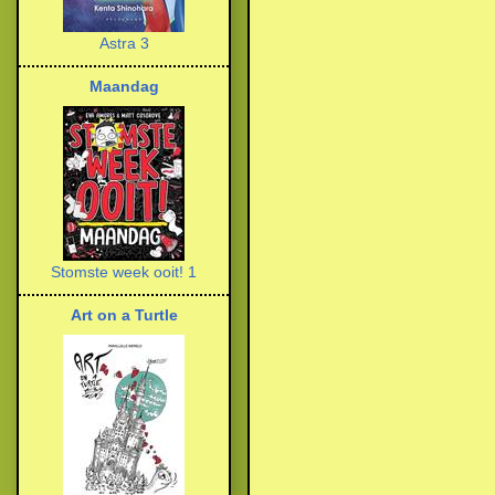
Astra 3
Maandag
Stomste week ooit! 1
Art on a Turtle