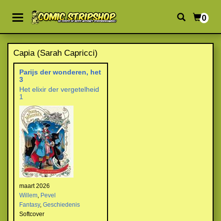
0
Capia (Sarah Capricci)
Parijs der wonderen, het
3
Het elixir der vergetelheid
1
maart 2026
Willem
,
Pevel
Fantasy
,
Geschiedenis
Softcover