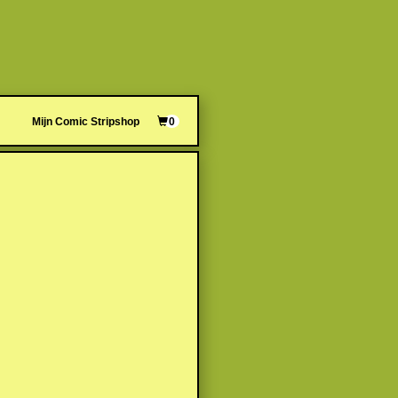
Mijn Comic Stripshop
0