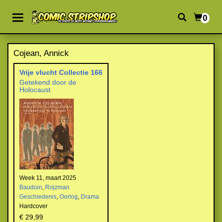
0
Cojean, Annick
Vrije vlucht Collectie 166
Getekend door de
Holocaust
Week 11, maart 2025
Baudoin
,
Rojzman
Geschiedenis
,
Oorlog
,
Drama
Hardcover
€ 29,99