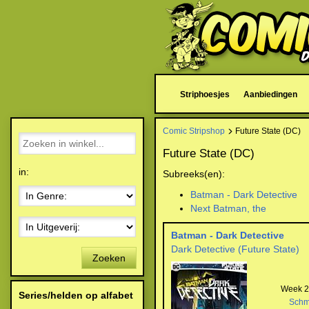
Striphoesjes
Aanbiedingen
Comic Stripshop
Future State (DC)
Future State (DC)
in:
Subreeks(en):
Batman - Dark Detective
Next Batman, the
Batman - Dark Detective
Dark Detective (Future State)
Zoeken
Week 27
Series/helden op alfabet
Schm