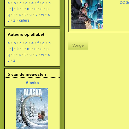
a
b
c
d
e
f
g
h
DC S
i
j
k
l
m
n
o
p
q
r
s
t
u
v
w
x
y
z
cijfers
Auteurs op alfabet
a
b
c
d
e
f
g
h
Vorige
i
j
k
l
m
n
o
p
q
r
s
t
u
v
w
x
y
z
5 van de nieuwsten
Alaska