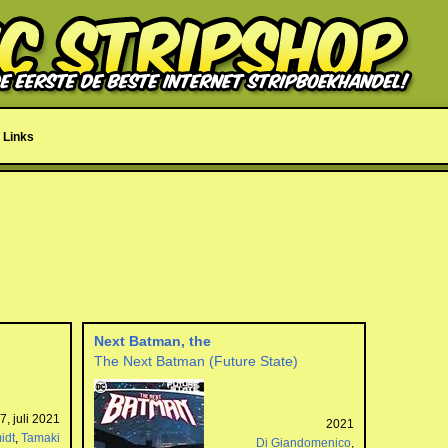
Links
Next Batman, the
The Next Batman (Future State)
, juli 2021
2021
idt
,
Tamaki
Di Giandomenico
,